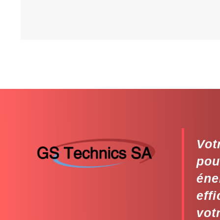
Vot
pou
éne
eff
vot