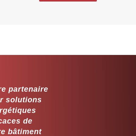
re partenaire
r solutions
rgétiques
icaces de
re bâtiment